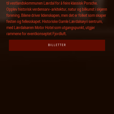
til vestlandskommunen Lærdal for å feire klassisk Porsche.
Opplev historisk verdensarv-arkitektur, natur og bilkunst i skjønn
forening. Bilene driver lidenskapen, men det er folket som skaper
festen og fellesskapet. Historiske Gamle Lærdalsøyri sentrum,
med Lærdalsøren Motor Hotel som utgangspunkt, utgjør
rammene for eventkonseptet Fjordluft.
BILLETTER